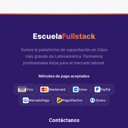
Escuela
Fullstack
Somos la plataforma de capacitación en Odoo
más grande de Latinoamérica. Formamos
profesionales listos para el mercado laboral.
Métodos de pago aceptados
Visa
Mastercard
Amex
PayPal
MercadoPago
PagoEfectivo
Diners
Contáctanos