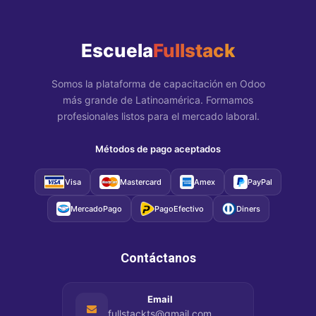
Escuela
Fullstack
Somos la plataforma de capacitación en Odoo
más grande de Latinoamérica. Formamos
profesionales listos para el mercado laboral.
Métodos de pago aceptados
Visa
Mastercard
Amex
PayPal
MercadoPago
PagoEfectivo
Diners
Contáctanos
Email
fullstackts@gmail.com