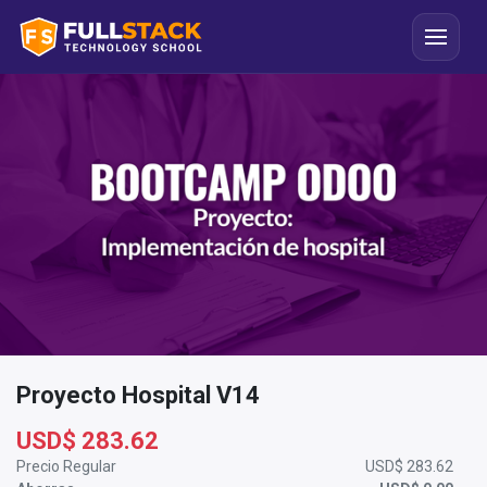
Proyecto Hospital V14
USD$
283.62
Precio Regular
USD$
283.62