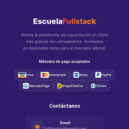
Escuela
Fullstack
Somos la plataforma de capacitación en Odoo
más grande de Latinoamérica. Formamos
profesionales listos para el mercado laboral.
Métodos de pago aceptados
Visa
Mastercard
Amex
PayPal
MercadoPago
PagoEfectivo
Diners
Contáctanos
Email
fullstackts@gmail.com