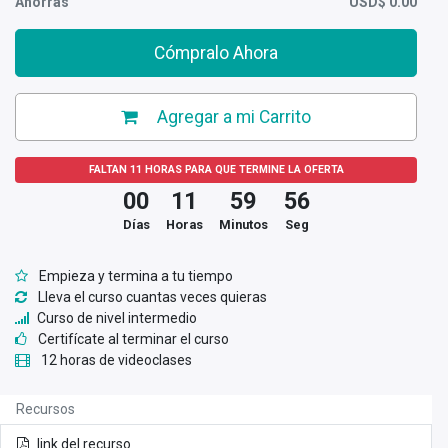
Ahorras
USD$
0.00
Cómpralo Ahora
Agregar a mi Carrito
FALTAN
11
HORAS PARA QUE TERMINE LA OFERTA
00
11
59
56
Días
Horas
Minutos
Seg
Empieza y termina a tu tiempo
Lleva el curso cuantas veces quieras
Curso de nivel intermedio
Certifícate al terminar el curso
12 horas de videoclases
Recursos
link del recurso