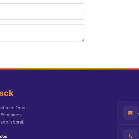
tack
ación en Odoo
. Formamos
cado laboral.
ados