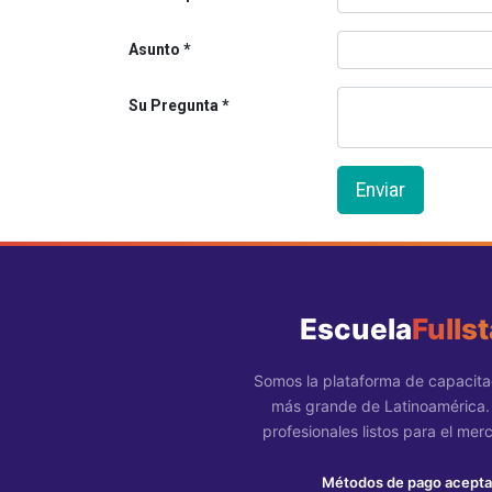
Asunto
Su Pregunta
Enviar
Escuela
Fulls
Somos la plataforma de capacit
más grande de Latinoamérica
profesionales listos para el mer
Métodos de pago acept