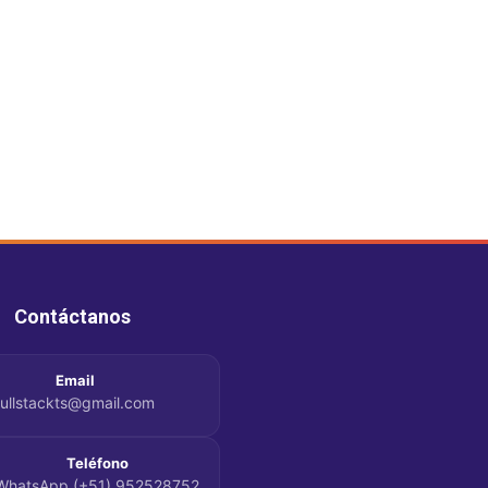
Contáctanos
Email
fullstackts@gmail.com
Teléfono
WhatsApp (+51) 952528752