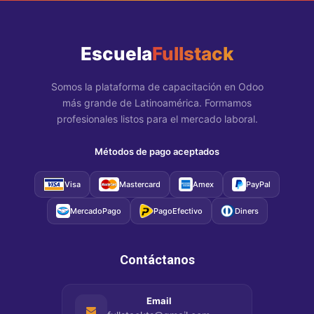
Escuela
Fullstack
Somos la plataforma de capacitación en Odoo
más grande de Latinoamérica. Formamos
profesionales listos para el mercado laboral.
Métodos de pago aceptados
Visa
Mastercard
Amex
PayPal
MercadoPago
PagoEfectivo
Diners
Contáctanos
Email