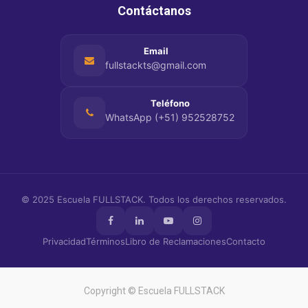
Contáctanos
Email
fullstackts@gmail.com
Teléfono
WhatsApp (+51) 952528752
© 2025
Escuela FULLSTACK
. Todos los derechos reservados.
Privacidad
Términos
Libro de Reclamaciones
Contacto
Copyright ©
Escuela FULLSTACK