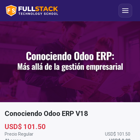
Conociendo Odoo ERP V18
USD$
101.50
Precio Regular
USD$
101.50