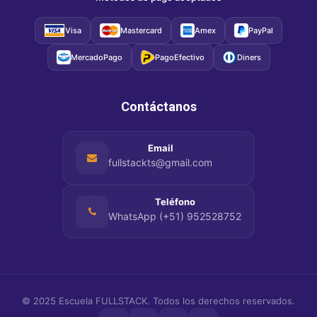
Visa
Mastercard
Amex
PayPal
MercadoPago
PagoEfectivo
Diners
Contáctanos
Email
fullstackts@gmail.com
Teléfono
WhatsApp (+51) 952528752
© 2025
Escuela FULLSTACK
. Todos los derechos reservados.