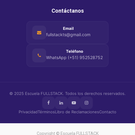
Contáctanos
Email
fullstackts@gmail.com
Teléfono
WhatsApp (+51) 952528752
© 2025
Escuela FULLSTACK
. Todos los derechos reservados.
Privacidad
Términos
Libro de Reclamaciones
Contacto
Copyright ©
Escuela FULLSTACK