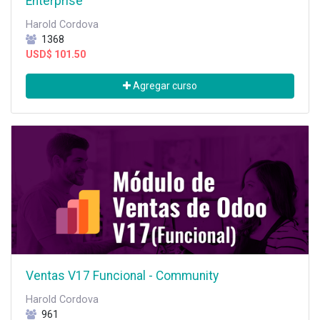
Enterprise
Harold Cordova
1368
USD$
101.50
Agregar curso
Ventas V17 Funcional - Community
Harold Cordova
961