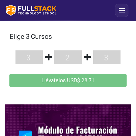
Elige 3 Cursos
3
2
3
Llévatelos
USD$
28.71