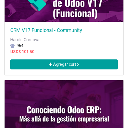
CRM V17 Funcional - Community
Harold Cordova
964
USD$
101.50
Agregar curso