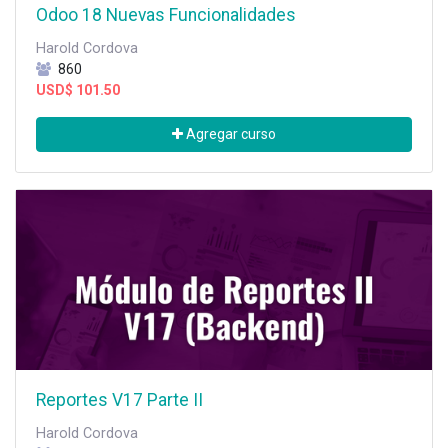
Odoo 18 Nuevas Funcionalidades
Harold Cordova
860
USD$
101.50
Agregar curso
Reportes V17 Parte II
Harold Cordova