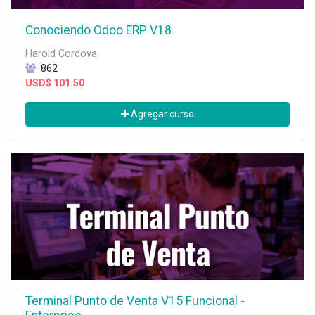
Conociendo Odoo ERP V18
Harold Cordova
862
USD$
101.50
Agregar curso
Terminal Punto de Venta V15 Funcional -